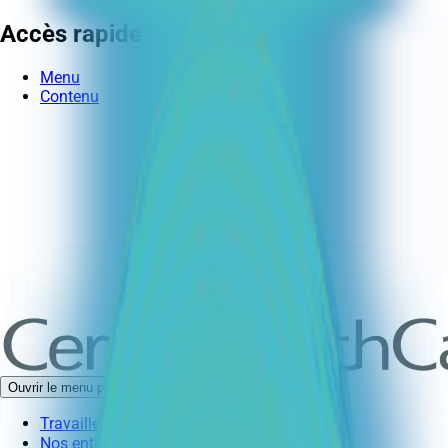
Accès rapide
Menu
Contenu
Ouvrir le menu principal
Travailler avec nous
Nos entités