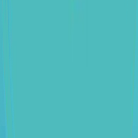
varier d'une entité ou d'un pays à l'autre. Dans tous les cas,
vous serez accompagné tout au long de votre parcours !
Appel de
pré-qualification
Entretien
RH
Entretien
manager
Feedbacks
des entretiens