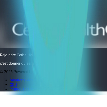
Rejoindre Cerba HealthCare,
c’est donner du sens à ses compétences.
©
2026
Powered by
CleverConnect
Mentions légales
CGU
Politique de confidentialité