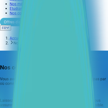
Nos métiers
Etudiants
Nos conseils pour postuler
Offres d'emploi
FR
Accueil
Nos conseils pour postuler
Nos conseils pour postuler
Vous avez envie de nous rejoindre mais vous ne savez pas par
où commencer ?
Laissez-vous guider par nos quelques conseils afin de vous
assurer un parcours de candidature le plus agréable possible.